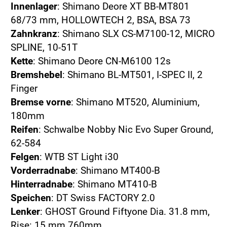
Innenlager
: Shimano Deore XT BB-MT801
68/73 mm, HOLLOWTECH 2, BSA, BSA 73
Zahnkranz
: Shimano SLX CS-M7100-12, MICRO
SPLINE, 10-51T
Kette
: Shimano Deore CN-M6100 12s
Bremshebel
: Shimano BL-MT501, I-SPEC II, 2
Finger
Bremse vorne
: Shimano MT520, Aluminium,
180mm
Reifen
: Schwalbe Nobby Nic Evo Super Ground,
62-584
Felgen
: WTB ST Light i30
Vorderradnabe
: Shimano MT400-B
Hinterradnabe
: Shimano MT410-B
Speichen
: DT Swiss FACTORY 2.0
Lenker
: GHOST Ground Fiftyone Dia. 31.8 mm,
Rise: 15 mm 760mm