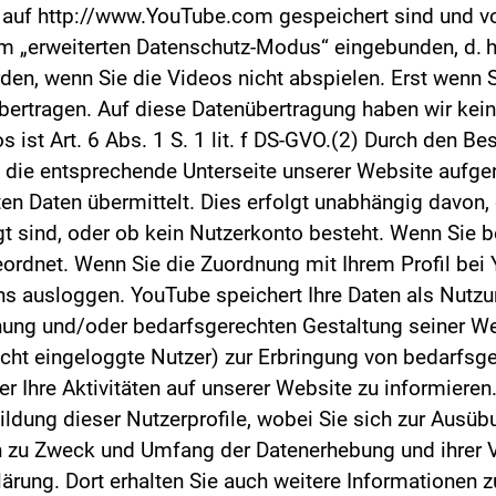
auf http://www.YouTube.com gespeichert sind und vo
 im „erweiterten Datenschutz-Modus“ eingebunden, d. h
en, wenn Sie die Videos nicht abspielen. Erst wenn 
bertragen. Auf diese Datenübertragung haben wir kein
ist Art. 6 Abs. 1 S. 1 lit. f DS-GVO.(2) Durch den Be
e die entsprechende Unterseite unserer Website aufg
ten Daten übermittelt. Dies erfolgt unabhängig davon
ggt sind, oder ob kein Nutzerkonto besteht. Wenn Sie 
geordnet. Wenn Sie die Zuordnung mit Ihrem Profil be
ns ausloggen. YouTube speichert Ihre Daten als Nutzun
ung und/oder bedarfsgerechten Gestaltung seiner We
nicht eingeloggte Nutzer) zur Erbringung von bedarf
 Ihre Aktivitäten auf unserer Website zu informieren.
ldung dieser Nutzerprofile, wobei Sie sich zur Ausü
n zu Zweck und Umfang der Datenerhebung und ihrer 
lärung. Dort erhalten Sie auch weitere Informationen 