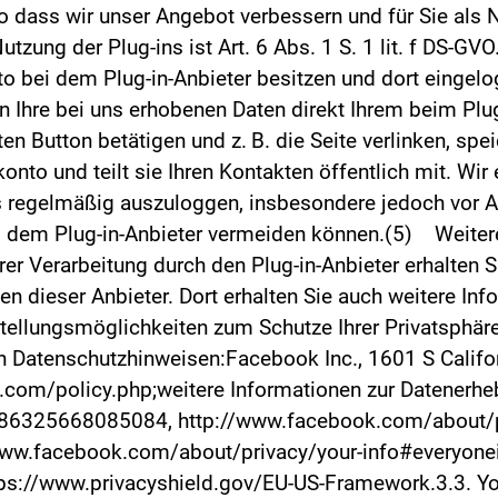
so dass wir unser Angebot verbessern und für Sie als 
tzung der Plug-ins ist Art. 6 Abs. 1 S. 1 lit. f DS-G
o bei dem Plug-in-Anbieter besitzen und dort eingelo
en Ihre bei uns erhobenen Daten direkt Ihrem beim Pl
en Button betätigen und z. B. die Seite verlinken, spei
onto und teilt sie Ihren Kontakten öffentlich mit. Wir
 regelmäßig auszuloggen, insbesondere jedoch vor Ak
ei dem Plug-in-Anbieter vermeiden können.(5) Weite
r Verarbeitung durch den Plug-in-Anbieter erhalten 
n dieser Anbieter. Dort erhalten Sie auch weitere Inf
tellungsmöglichkeiten zum Schutze Ihrer Privatsphär
n Datenschutzhinweisen:Facebook Inc., 1601 S Californ
com/policy.php;weitere Informationen zur Datenerhe
86325668085084, http://www.facebook.com/about/pr
/www.facebook.com/about/privacy/your-info#everyone
ttps://www.privacyshield.gov/EU-US-Framework.3.3. 