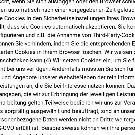
cht, wenn Sie sich ausloggen oder den Browser schli
en automatisch nach einer vorgegebenen Zeit gelösch
e Cookies in den Sicherheitseinstellungen Ihres Brows
lt, dass sie Cookies automatisch akzeptieren. Sie kö
igurieren und z.B. die Annahme von Third-Party-Cook
nnen Sie verhindern, indem Sie die entsprechenden 
erten Cookies in Ihrem Browser löschen. Wir weisen d
inschränken kann.(4) Wir setzen Cookies ein, um Sie f
unt bei uns verfügen. Andernfalls müssten Sie sich fü
n und Angebote unserer WebsiteNeben der rein inform
eistungen an, die Sie bei Interesse nutzen können. D
geben, die wir zur Erbringung der jeweiligen Leistung
arbeitung gelten.Teilweise bedienen wir uns zur Verar
uns sorgfältig ausgewählt und beauftragt, sind an un
ersonenbezogene Daten werden nicht an Dritte weiterg
S-GVO erfüllt ist. Beispielsweise können wir Ihre per