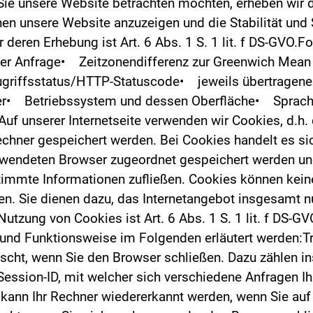
Sie unsere Website betrachten möchten, erheben wir d
nen unsere Website anzuzeigen und die Stabilität und 
 deren Erhebung ist Art. 6 Abs. 1 S. 1 lit. f DS-GVO
er Anfrage• Zeitzonendifferenz zur Greenwich Mean
ugriffsstatus/HTTP-Statuscode• jeweils übertrage
• Betriebssystem und dessen Oberfläche• Sprache
uf unserer Internetseite verwenden wir Cookies, d.h. 
echner gespeichert werden. Bei Cookies handelt es sic
rwendeten Browser zugeordnet gespeichert werden und
estimmte Informationen zufließen. Cookies können ke
en. Sie dienen dazu, das Internetangebot insgesamt nu
utzung von Cookies ist Art. 6 Abs. 1 S. 1 lit. f DS-G
und Funktionsweise im Folgenden erläutert werden:Tr
cht, wenn Sie den Browser schließen. Dazu zählen i
Session-ID, mit welcher sich verschiedene Anfragen
 kann Ihr Rechner wiedererkannt werden, wenn Sie au