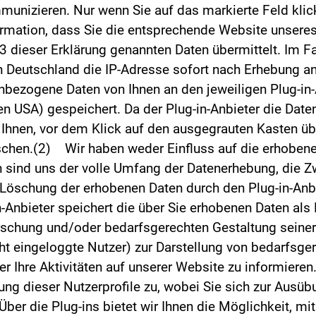
unizieren. Nur wenn Sie auf das markierte Feld klick
nformation, dass Sie die entsprechende Website unser
3 dieser Erklärung genannten Daten übermittelt. Im F
n Deutschland die IP-Adresse sofort nach Erhebung an
bezogene Daten von Ihnen an den jeweiligen Plug-in-A
en USA) gespeichert. Da der Plug-in-Anbieter die Dat
Ihnen, vor dem Klick auf den ausgegrauten Kasten übe
öschen.(2) Wir haben weder Einfluss auf die erhoben
 sind uns der volle Umfang der Datenerhebung, die Zw
 Löschung der erhobenen Daten durch den Plug-in-Anbi
-Anbieter speichert die über Sie erhobenen Daten als 
schung und/oder bedarfsgerechten Gestaltung seiner
cht eingeloggte Nutzer) zur Darstellung von bedarfs
 Ihre Aktivitäten auf unserer Website zu informieren.
ng dieser Nutzerprofile zu, wobei Sie sich zur Ausü
ber die Plug-ins bietet wir Ihnen die Möglichkeit, m