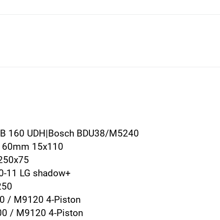
 CB 160 UDH|Bosch BDU38/M5240
E 160mm 15x110
 250x75
0-11 LG shadow+
250
0 / M9120 4-Piston
0 / M9120 4-Piston