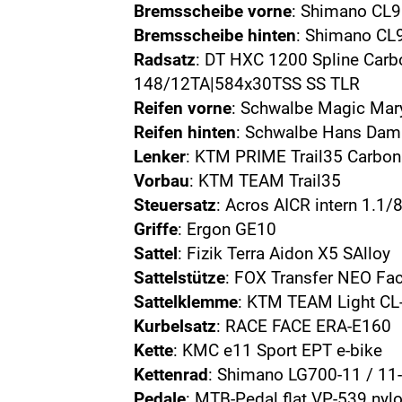
Bremsscheibe vorne
: Shimano CL9
Bremsscheibe hinten
: Shimano CL
Radsatz
: DT HXC 1200 Spline Car
148/12TA|584x30TSS SS TLR
Reifen vorne
: Schwalbe Magic Mary
Reifen hinten
: Schwalbe Hans Damp
Lenker
: KTM PRIME Trail35 Carbo
Vorbau
: KTM TEAM Trail35
Steuersatz
: Acros AICR intern 1.1/8
Griffe
: Ergon GE10
Sattel
: Fizik Terra Aidon X5 SAlloy
Sattelstütze
: FOX Transfer NEO Fac
Sattelklemme
: KTM TEAM Light CL
Kurbelsatz
: RACE FACE ERA-E160
Kette
: KMC e11 Sport EPT e-bike
Kettenrad
: Shimano LG700-11 / 11
Pedale
: MTB-Pedal flat VP-539 nyl