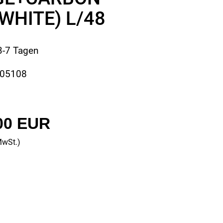
WHITE) L/48
 3-7 Tagen
005108
00 EUR
MwSt.)