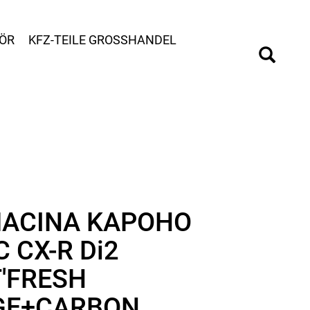
ÖR
KFZ-TEILE GROSSHANDEL
ACINA KAPOHO
 CX-R Di2
'FRESH
GE+CARBON