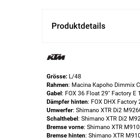
Produktdetails
Grösse:
L/48
Rahmen
: Macina Kapoho Dimmix
Gabel
: FOX 36 Float 29" Factory 
Dämpfer hinten
: FOX DHX Factory
Umwerfer
: Shimano XTR Di2 M926
Schalthebel
: Shimano XTR Di2 M9
Bremse vorne
: Shimano XTR M910
Bremse hinten
: Shimano XTR M910