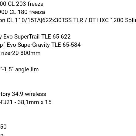
00 CL 203 freeza
900 CL 180 freeza
bon CL 110/15TA|622x30TSS TLR / DT HXC 1200 Spli
 Evo SuperTrail TLE 65-622
f Evo SuperGravity TLE 65-584
n rizer20 800mm
"-1.5" angle lim
tory 34.9 wireless
-FJ21 - 38,1mm x 15
-50
on