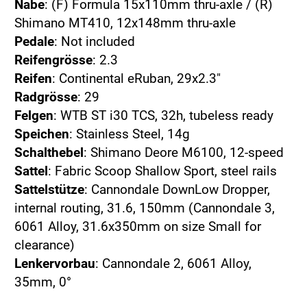
Nabe
: (F) Formula 15x110mm thru-axle / (R)
Shimano MT410, 12x148mm thru-axle
Pedale
: Not included
Reifengrösse
: 2.3
Reifen
: Continental eRuban, 29x2.3"
Radgrösse
: 29
Felgen
: WTB ST i30 TCS, 32h, tubeless ready
Speichen
: Stainless Steel, 14g
Schalthebel
: Shimano Deore M6100, 12-speed
Sattel
: Fabric Scoop Shallow Sport, steel rails
Sattelstütze
: Cannondale DownLow Dropper,
internal routing, 31.6, 150mm (Cannondale 3,
6061 Alloy, 31.6x350mm on size Small for
clearance)
Lenkervorbau
: Cannondale 2, 6061 Alloy,
35mm, 0°