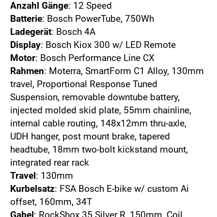
Anzahl Gänge
: 12 Speed
Batterie
: Bosch PowerTube, 750Wh
Ladegerät
: Bosch 4A
Display
: Bosch Kiox 300 w/ LED Remote
Motor
: Bosch Performance Line CX
Rahmen
: Moterra, SmartForm C1 Alloy, 130mm
travel, Proportional Response Tuned
Suspension, removable downtube battery,
injected molded skid plate, 55mm chainline,
internal cable routing, 148x12mm thru-axle,
UDH hanger, post mount brake, tapered
headtube, 18mm two-bolt kickstand mount,
integrated rear rack
Travel
: 130mm
Kurbelsatz
: FSA Bosch E-bike w/ custom Ai
offset, 160mm, 34T
Gabel
: RockShox 35 Silver R, 150mm, Coil,