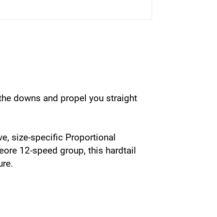
n the downs and propel you straight
e, size-specific Proportional
re 12-speed group, this hardtail
ure.