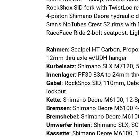
RockShox SID fork with TwistLoc r
4-piston Shimano Deore hydraulic di
Stan’s NoTubes Crest S2 rims with
RaceFace Ride 2-bolt seatpost. Ligh
Rahmen
: Scalpel HT Carbon, Prop
12mm thru axle w/UDH hanger
Kurbelsatz
: Shimano SLX M7120, 5
Innenlager
: PF30 83A to 24mm thr
Gabel
: RockShox SID, 110mm, Debon
lockout
Kette
: Shimano Deore M6100, 12-
Bremsen
: Shimano Deore M6100 4-
Bremshebel
: Shimano Deore M6100
Umwerfer hinten
: Shimano SLX, S
Kassette
: Shimano Deore M6100, 1