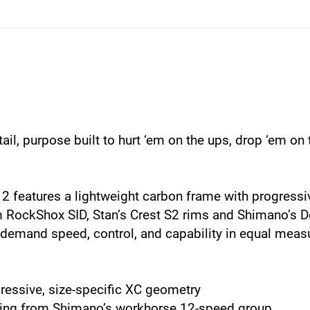
tail, purpose built to hurt ‘em on the ups, drop ‘em o
 2 features a lightweight carbon frame with progressiv
ockShox SID, Stan’s Crest S2 rims and Shimano’s Deo
o demand speed, control, and capability in equal meas
ressive, size-specific XC geometry
fting from Shimano’s workhorse 12-speed group