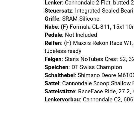
Lenker
: Cannondale 2 Flat, butted
Steuersatz
: Integrated Sealed Bear
Griffe
: SRAM Silicone
Nabe
: (F) Formula CL-811, 15x11
Pedale
: Not Included
Reifen
: (F) Maxxis Rekon Race WT, 
tubeless ready
Felgen
: Stan's NoTubes Crest S2, 3
Speichen
: DT Swiss Champion
Schalthebel
: Shimano Deore M610
Sattel
: Cannondale Scoop Shallow El
Sattelstütze
: RaceFace Ride, 27.2
Lenkervorbau
: Cannondale C2, 6061