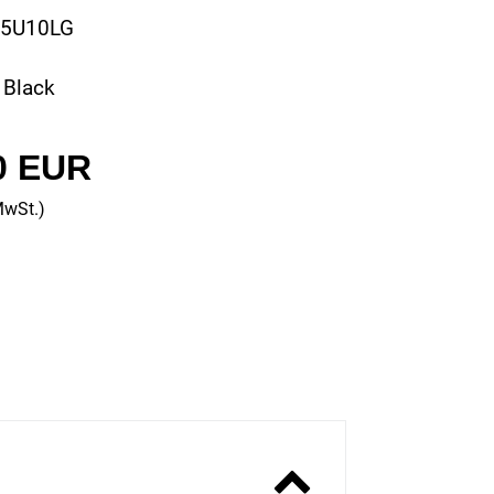
25U10LG
 Black
0 EUR
MwSt.)