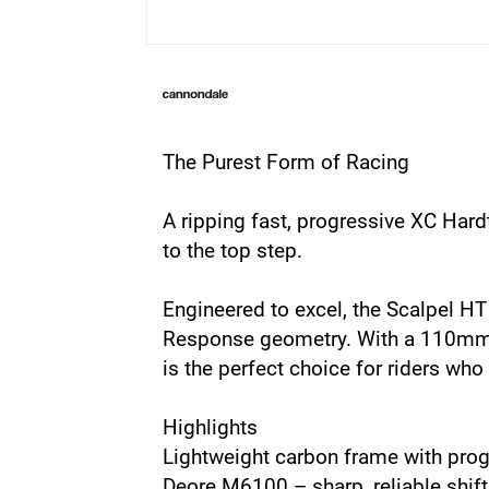
The Purest Form of Racing
A ripping fast, progressive XC Hard
to the top step.
Engineered to excel, the Scalpel HT
Response geometry. With a 110mm R
is the perfect choice for riders wh
Highlights
Lightweight carbon frame with prog
Deore M6100 – sharp, reliable shi