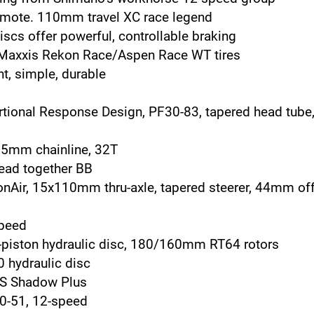
emote. 110mm travel XC race legend
scs offer powerful, controllable braking
 Maxxis Rekon Race/Aspen Race WT tires
t, simple, durable
ortional Response Design, PF30-83, tapered head tub
5mm chainline, 32T
ead together BB
Air, 15x110mm thru-axle, tapered steerer, 44mm off
Speed
piston hydraulic disc, 180/160mm RT64 rotors
 hydraulic disc
GS Shadow Plus
0-51, 12-speed