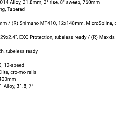
 2014 Alloy, 31.8mm, 3° rise, 8° sweep, 760mm
ing, Tapered
0mm / (R) Shimano MT410, 12x148mm, MicroSpline, c
29x2.4", EXO Protection, tubeless ready / (R) Maxxis
2h, tubeless ready
0, 12-speed
ite, cro-mo rails
, 400mm
 Alloy, 31.8, 7°