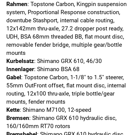
Rahmen
: Topstone Carbon, Kingpin suspension
system, Proportional Response construction,
downtube Stashport, internal cable routing,
12x142mm thru-axle, 27.2 dropper post ready,
UDH, BSA 68mm threaded BB, flat mount disc,
removable fender bridge, multiple gear/bottle
mounts
Kurbelsatz
: Shimano GRX 610, 46/30
Innenlager
: Shimano BSA 68
Gabel
: Topstone Carbon, 1-1/8" to 1.5" steerer,
55mm OutFront offset, flat mount disc, internal
routing, 12x100 thru-axle, triple bottle/gear
mounts, fender mounts
Kette
: Shimano M7100, 12-speed
Bremsen
: Shimano GRX 610 hydraulic disc,
160/160mm RT70 rotors
Bremshebel
: Shimano GRX 610 hydraulic disc