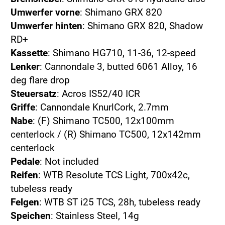
Umwerfer vorne
: Shimano GRX 820
Umwerfer hinten
: Shimano GRX 820, Shadow
RD+
Kassette
: Shimano HG710, 11-36, 12-speed
Lenker
: Cannondale 3, butted 6061 Alloy, 16
deg flare drop
Steuersatz
: Acros IS52/40 ICR
Griffe
: Cannondale KnurlCork, 2.7mm
Nabe
: (F) Shimano TC500, 12x100mm
centerlock / (R) Shimano TC500, 12x142mm
centerlock
Pedale
: Not included
Reifen
: WTB Resolute TCS Light, 700x42c,
tubeless ready
Felgen
: WTB ST i25 TCS, 28h, tubeless ready
Speichen
: Stainless Steel, 14g